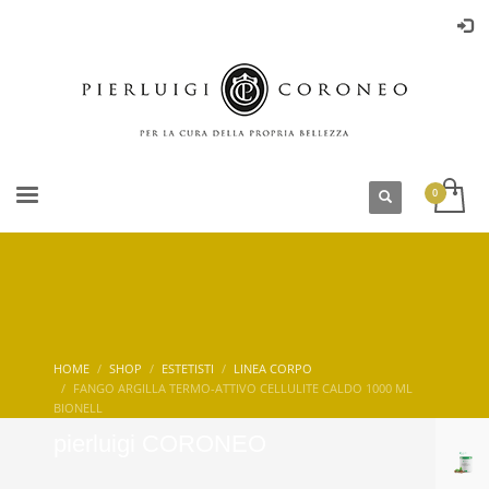
HOME
SHOP
ESTETISTI
LINEA CORPO
FANGO ARGILLA TERMO-ATTIVO CELLULITE CALDO 1000 ML
BIONELL
pierluigi CORONEO