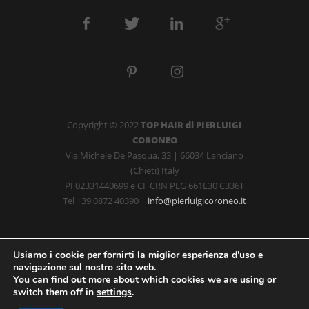
Copyright © 2022
TOP HAIR di PIERLUIGI
CORONEO
Via Michele De Pasqua, 33 | 66034 Lanciano
(Chieti) Italy
PI
02331440699
e CF CRN PLG 661E30 C336T
Tel +39.0872 40390 |
info@pierluigicoroneo.it
Usiamo i cookie per fornirti la miglior esperienza d'uso e
navigazione sul nostro sito web.
You can find out more about which cookies we are using or
switch them off in
settings
.
Made by
GS.com
&
LDF.it