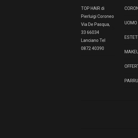
TOP HAIR di
CORO
Pierluigi Coroneo
UOMO
Via De Pasqua,
33 66034
ESTET
Lanciano Tel
0872 40390
MAKE
OFFER
PARRU