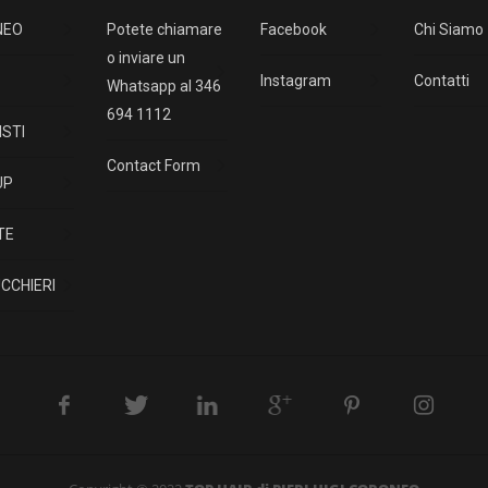
NEO
Potete chiamare
Facebook
Chi Siamo
o inviare un
Instagram
Contatti
Whatsapp al 346
694 1112
ISTI
Contact Form
UP
TE
CCHIERI