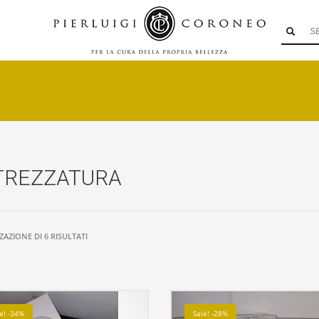
TREZZATURA
ZAZIONE DI 6 RISULTATI
le! -34%
Sale! -28%