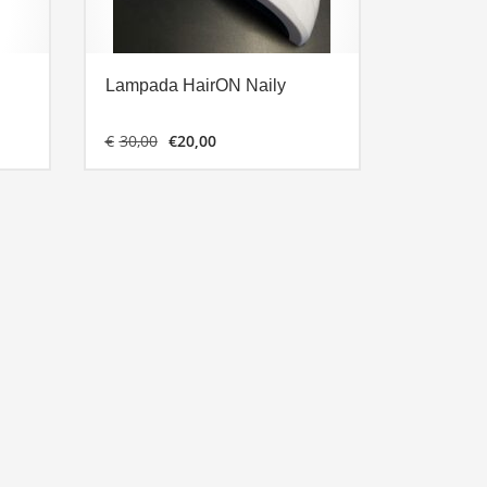
Lampada HairON Naily
Il
Il
€
30,00
€
20,00
prezzo
prezzo
originale
attuale
era:
è:
€30,00.
€20,00.